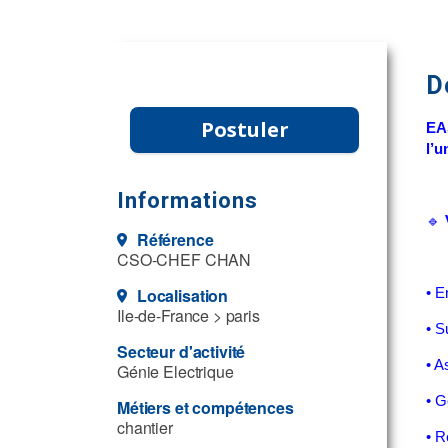
D
Postuler
EA
l’u
Informations
🔹
Référence
CSO-CHEF CHAN
Localisation
• E
Ile-de-France > paris
• S
Secteur d'activité
• A
Génie Electrique
• G
Métiers et compétences
chantier
• R