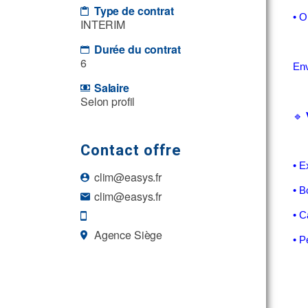
Type de contrat
• O
INTERIM
Durée du contrat
6
Env
Salaire
Selon profil
🔹
Contact offre
• E
clim@easys.fr
• B
clim@easys.fr
• C
Agence Siège
• P