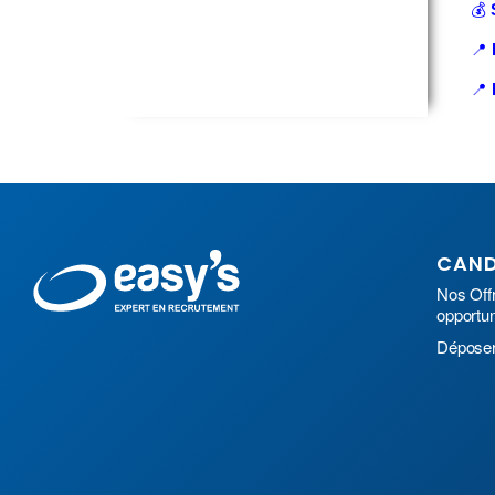
💰
📍
📍
CAND
Nos Off
opportu
Dépose