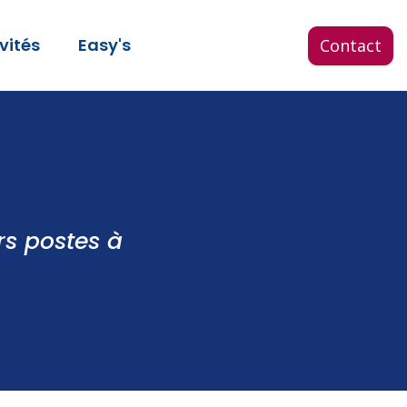
vités
Easy's
Contact
s postes à