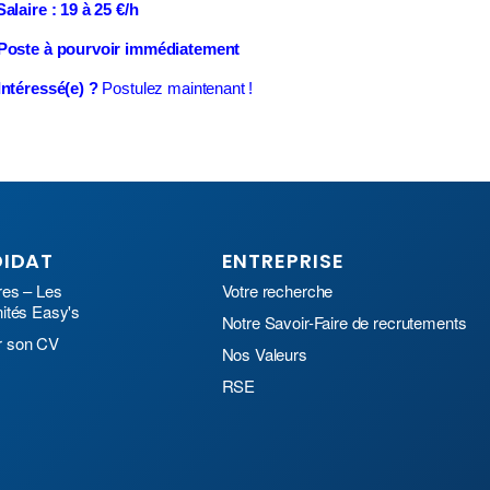
Salaire : 19 à 25 €/h
Poste à pourvoir immédiatement
Intéressé(e) ?
Postulez maintenant !
IDAT
ENTREPRISE
res – Les
Votre recherche
nités Easy's
Notre Savoir-Faire de recrutements
r son CV
Nos Valeurs
RSE