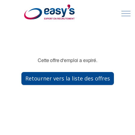
Contact
Cabinet de Recrutement & Agences d'Intérim - spécialisés en France et à l'International
Cette offre d'emploi a expiré.
Retourner vers la liste des offres