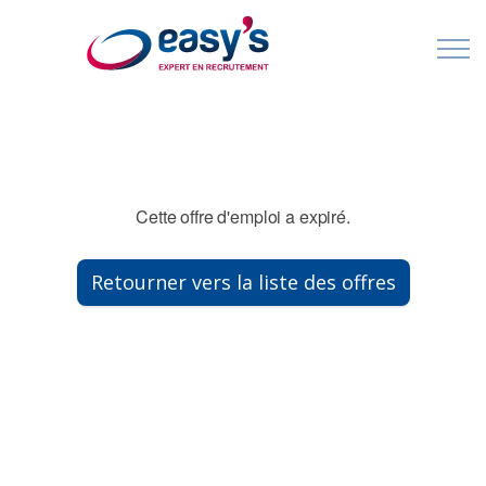
Contact
Cabinet de Recrutement & Agences d'Intérim - spécialisés en France et à l'International
Cette offre d'emploi a expiré.
Retourner vers la liste des offres